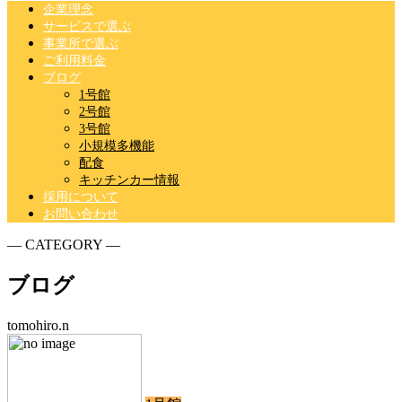
企業理念
サービスで選ぶ
事業所で選ぶ
ご利用料金
ブログ
1号館
2号館
3号館
小規模多機能
配食
キッチンカー情報
採用について
お問い合わせ
― CATEGORY ―
ブログ
tomohiro.n