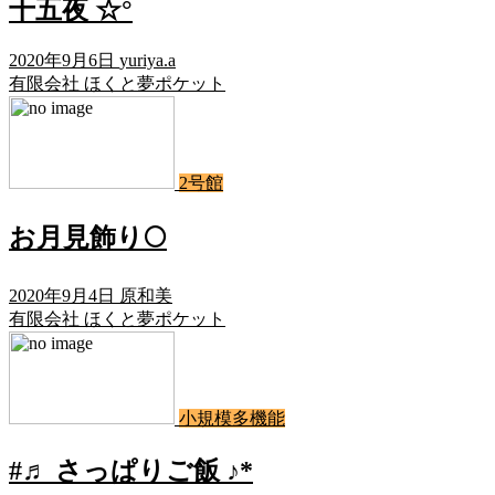
十五夜 ☆°
2020年9月6日
yuriya.a
有限会社 ほくと夢ポケット
2号館
お月見飾り🌕
2020年9月4日
原和美
有限会社 ほくと夢ポケット
小規模多機能
#♬ さっぱりご飯 ♪*