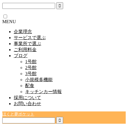
MENU
企業理念
サービスで選ぶ
事業所で選ぶ
ご利用料金
ブログ
1号館
2号館
3号館
小規模多機能
配食
キッチンカー情報
採用について
お問い合わせ
ほくと夢ポケット