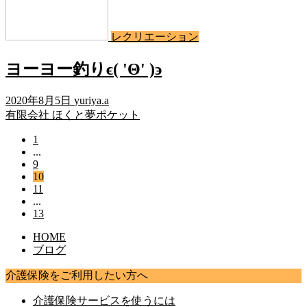
レクリエーション
ヨーヨー釣りϵ( 'Θ' )϶
2020年8月5日
yuriya.a
有限会社 ほくと夢ポケット
1
...
9
10
11
...
13
HOME
ブログ
介護保険をご利用したい方へ
介護保険サービスを使うには