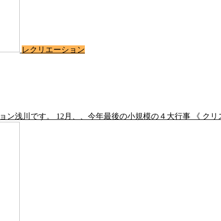
レクリエーション
ション浅川です。 12月、、今年最後の小規模の４大行事 《 クリ