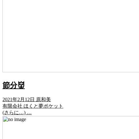
節分👹
2021年2月12日
原和美
有限会社 ほくと夢ポケット
(さらに…) …