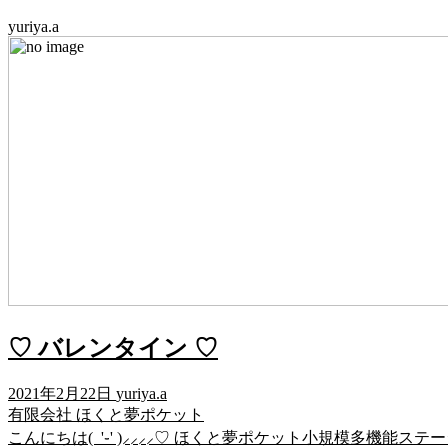
yuriya.a
♡ バレンタイン ♡
2021年2月22日
yuriya.a
有限会社 ほくと夢ポケット
こんにちは( '֊' )⸝⸝⸝⸝♡ ほくと夢ポケット小規模多機能ステー