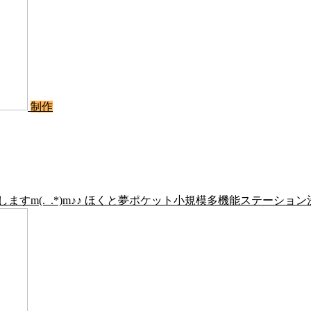
制作
すm(._.*)m♪♪ ほくと夢ポケット小規模多機能ステーショ