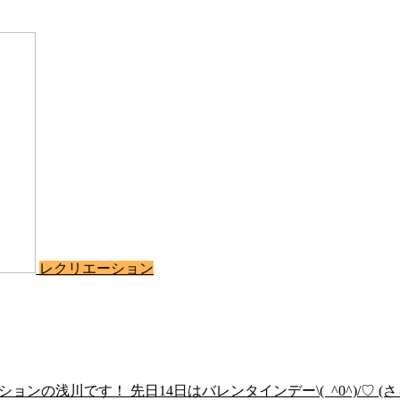
レクリエーション
ションの浅川です！ 先日14日はバレンタインデー\( ^0^)/♡ (さ