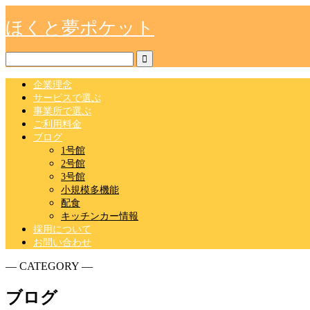
ほくと夢ポケット
企業理念
サービスで選ぶ
事業所で選ぶ
ご利用料金
ブログ
1号館
2号館
3号館
小規模多機能
配食
キッチンカー情報
採用について
お問い合わせ
― CATEGORY ―
ブログ