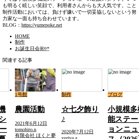
も明るく眩しい笑顔で、利用者さんからも大人気です。こと
制作活動においては、負けず嫌いで一切妥協しないという努
力家な一面も持ち合わせています。
BLOG：
https://yumepoke.net
HOME
制作
お誕生日会ꕤ୭*
関連する記事
1号館
制作
ブログ
機
農園活動
☆七夕飾り
小規模多
♪
シ
能ステー
2021年6月12日
ー
ョンニュ
tomohiro.n
2020年7月12日
有限会社 ほくと夢
yuriya.a