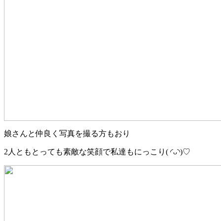
娘さんと仲良く写真を撮る方もおり
2
人ともとっても素敵な笑顔で私達もにっこり
(
◜ᴗ◝
)♡