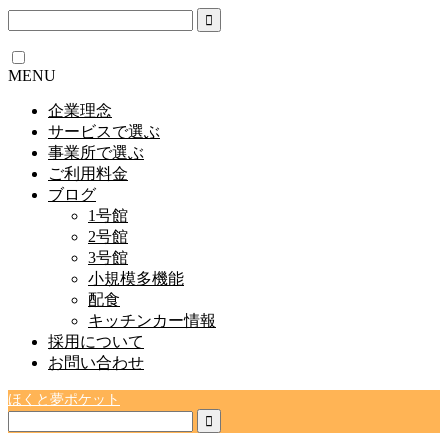
MENU
企業理念
サービスで選ぶ
事業所で選ぶ
ご利用料金
ブログ
1号館
2号館
3号館
小規模多機能
配食
キッチンカー情報
採用について
お問い合わせ
ほくと夢ポケット