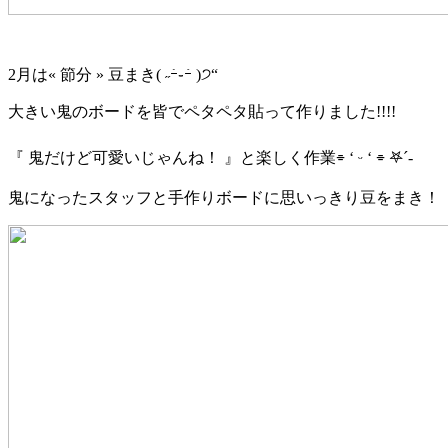
2
月は
«
節分
»
豆まき
(
˶
ｰ̀
֊
ｰ́
)
੭
“
大きい鬼のボードを皆でペタペタ貼って作りました
!!!!
『
鬼だけど可愛いじゃんね！
』と楽しく作業
⌯
‘
ᵕ
‘
⌯
𖤐
´-
鬼になったスタッフと手作りボードに思いっきり豆をまき！