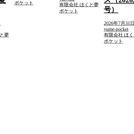
6夏
ス（202
ポケット
有限会社 ほくと夢
号）
ポケット
日
2026年7月31
yume-pocket
くと夢
有限会社 ほ
ポケット