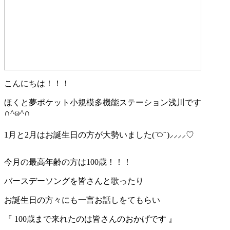
こんにちは！！！
ほくと夢ポケット小規模多機能ステーション浅川です
∩
^ω^
∩
1
月と
2
月はお誕生日の方が大勢いました
(
࿀
᷆
)
⸝⸝⸝⸝
♡
今月の最高年齢の方は
100
歳！！！
バースデーソングを皆さんと歌ったり
お誕生日の方々にも一言お話しをてもらい
『
100
歳まで来れたのは皆さんのおかげです
』