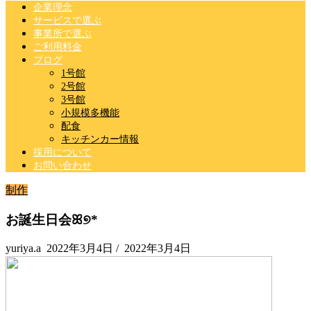
企業理念
サービスで選ぶ
事業所で選ぶ
ご利用料金
ブログ
1号館
2号館
3号館
小規模多機能
配食
キッチンカー情報
採用について
お問い合わせ
制作
お誕生日会ꕤ୭*
yuriya.a
2022年3月4日
/
2022年3月4日