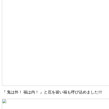
『
鬼は外！
福は内！
』と厄を祓い福も呼び込めました
!!!