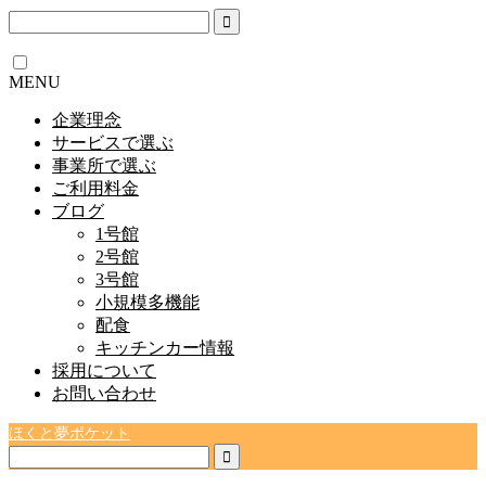
MENU
企業理念
サービスで選ぶ
事業所で選ぶ
ご利用料金
ブログ
1号館
2号館
3号館
小規模多機能
配食
キッチンカー情報
採用について
お問い合わせ
ほくと夢ポケット