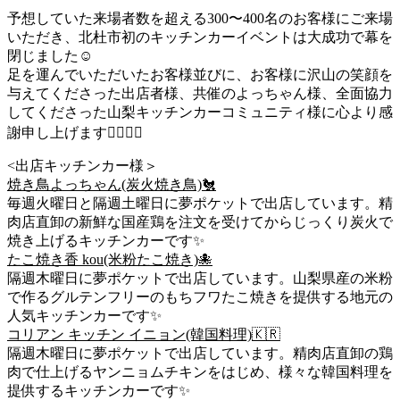
予想していた来場者数を超える300〜400名のお客様にご来場
いただき、北杜市初のキッチンカーイベントは大成功で幕を
閉じました☺️
足を運んでいただいたお客様並びに、お客様に沢山の笑顔を
与えてくださった出店者様、共催のよっちゃん様、全面協力
してくださった山梨キッチンカーコミュニティ様に心より感
謝申し上げます🙇🏻‍♂️✨
<出店キッチンカー様＞
焼き鳥よっちゃん(炭火焼き鳥)🐔
毎週火曜日と隔週土曜日に夢ポケットで出店しています。精
肉店直卸の新鮮な国産鶏を注文を受けてからじっくり炭火で
焼き上げるキッチンカーです✨
たこ焼き香 kou(米粉たこ焼き)🐙
隔週木曜日に夢ポケットで出店しています。山梨県産の米粉
で作るグルテンフリーのもちフワたこ焼きを提供する地元の
人気キッチンカーです✨
コリアン キッチン イニョン(韓国料理)🇰🇷
隔週木曜日に夢ポケットで出店しています。精肉店直卸の鶏
肉で仕上げるヤンニョムチキンをはじめ、様々な韓国料理を
提供するキッチンカーです✨