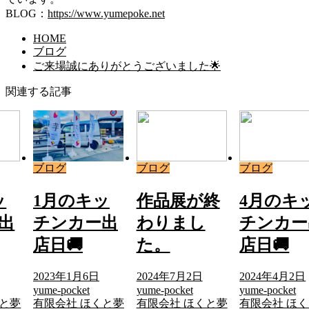
BLOG：
https://www.yumepoke.net
HOME
ブログ
ご来場誠にありがとうございました🌟
関連する記事
ブログ
ブログ
ブログ
ッ
1月のキッ
作品展が終
4月のキ
出
チンカー出
わりまし
チンカー
店日🚚
た。
店日🚚
2023年1月6日
2024年7月2日
2024年4月2日
yume-pocket
yume-pocket
yume-pocket
くと夢
有限会社 ほくと夢
有限会社 ほくと夢
有限会社 ほ