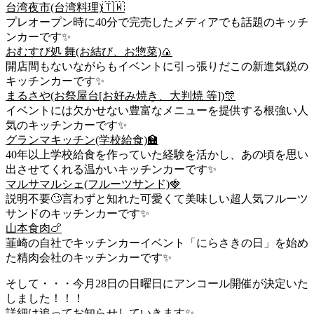
台湾夜市(台湾料理)🇹🇼
プレオープン時に40分で完売したメディアでも話題のキッチ
ンカーです✨
おむすび処 舞(お結び、お惣菜)🍙
開店間もないながらもイベントに引っ張りだこの新進気鋭の
キッチンカーです✨
まるさや(お祭屋台[お好み焼き、大判焼 等])🎊
イベントには欠かせない豊富なメニューを提供する根強い人
気のキッチンカーです✨
グランマキッチン(学校給食)🏫
40年以上学校給食を作っていた経験を活かし、あの頃を思い
出させてくれる温かいキッチンカーです✨
マルサマルシェ(フルーツサンド)🍓
説明不要🙄言わずと知れた可愛くて美味しい超人気フルーツ
サンドのキッチンカーです✨
山本食肉🍗
韮崎の自社でキッチンカーイベント「にらさきの日」を始め
た精肉会社のキッチンカーです✨
そして・・・今月28日の日曜日にアンコール開催が決定いた
しました！！！
詳細は追ってお知らせしていきます✨