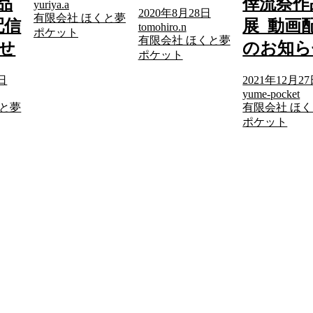
品
倖流祭作
yuriya.a
2020年8月28日
有限会社 ほくと夢
配信
展_動画
tomohiro.n
ポケット
有限会社 ほくと夢
せ
のお知ら
ポケット
7日
2021年12月2
yume-pocket
くと夢
有限会社 ほ
ポケット