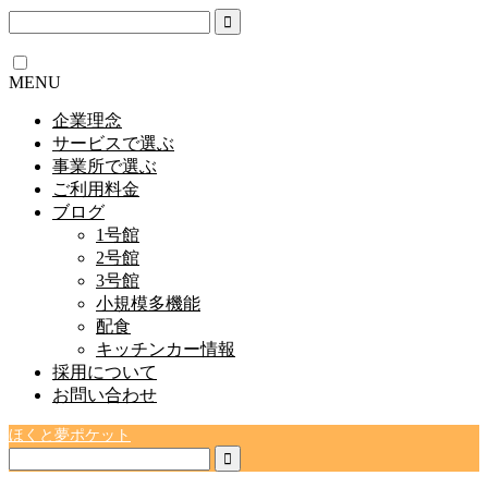
MENU
企業理念
サービスで選ぶ
事業所で選ぶ
ご利用料金
ブログ
1号館
2号館
3号館
小規模多機能
配食
キッチンカー情報
採用について
お問い合わせ
ほくと夢ポケット