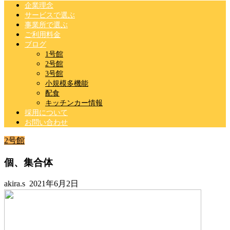
企業理念
サービスで選ぶ
事業所で選ぶ
ご利用料金
ブログ
1号館
2号館
3号館
小規模多機能
配食
キッチンカー情報
採用について
お問い合わせ
2号館
個、集合体
akira.s
2021年6月2日