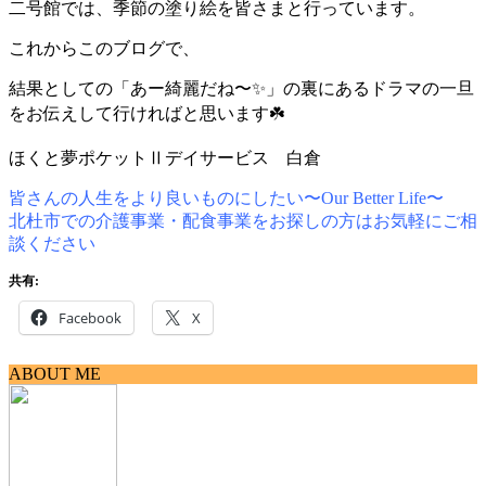
二号館では、季節の塗り絵を皆さまと行っています。
これからこのブログで、
結果としての「あー綺麗だね〜✨」の裏にあるドラマの一旦
をお伝えして行ければと思います☘️
ほくと夢ポケットⅡデイサービス 白倉
皆さんの人生をより良いものにしたい〜
Our Better Life
〜
北杜市での介護事業・配食事業をお探しの方はお気軽にご相
談ください
共有:
Facebook
X
ABOUT ME