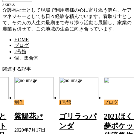
akira.s
介護福祉士として現場で利用者様の心に寄り添う傍ら、ケア
マネジャーとしても日々経験を積んでいます。看取り士とし
て、その人の人生の最期まで寄り添う活動も展開し、家業の
農業も併せて、この地域の生命に向き合っています。
HOME
ブログ
2号館
個、集合体
関連する記事
制作
1号館
ブログ
くと
紫陽花♪*
ゴリラっパ
2021ほ
ト
ンダ
夢ポケッ
2020年7月17日