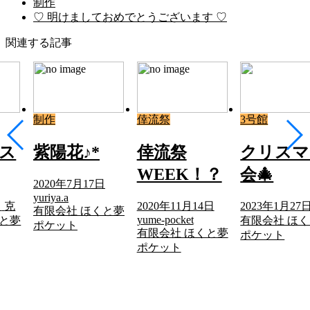
制作
♡ 明けましておめでとうございます ♡
関連する記事
制作
倖流祭
3号館
ス
紫陽花♪*
倖流祭
クリスマ
WEEK！？
会🎄
2020年7月17日
yuriya.a
日
克
2020年11月14日
2023年1月27
有限会社 ほくと夢
yume-pocket
くと夢
有限会社 ほ
ポケット
有限会社 ほくと夢
ポケット
ポケット