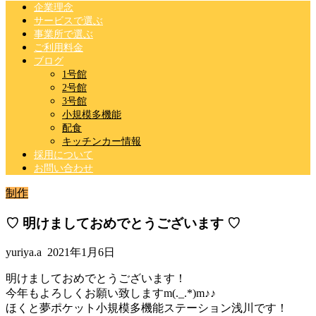
企業理念
サービスで選ぶ
事業所で選ぶ
ご利用料金
ブログ
1号館
2号館
3号館
小規模多機能
配食
キッチンカー情報
採用について
お問い合わせ
制作
♡ 明けましておめでとうございます ♡
yuriya.a
2021年1月6日
明けましておめでとうございます！
今年もよろしくお願い致します
m(._.*)m
♪♪
ほくと夢ポケット小規模多機能ステーション浅川です！