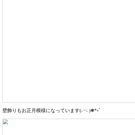
壁飾りもお正月模様になっています
(
˶
̇
̵
̇
˶
)
❅
*
॰ॱ