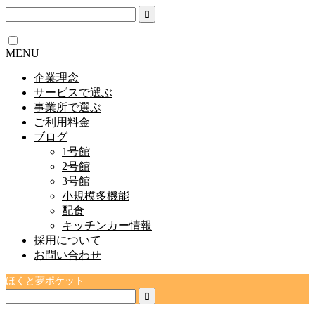
MENU
企業理念
サービスで選ぶ
事業所で選ぶ
ご利用料金
ブログ
1号館
2号館
3号館
小規模多機能
配食
キッチンカー情報
採用について
お問い合わせ
ほくと夢ポケット