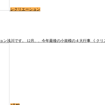
レクリエーション
ション浅川です。 12月、、今年最後の小規模の４大行事 《 クリ