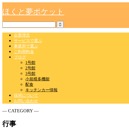
ほくと夢ポケット
企業理念
サービスで選ぶ
事業所で選ぶ
ご利用料金
ブログ
1号館
2号館
3号館
小規模多機能
配食
キッチンカー情報
採用について
お問い合わせ
― CATEGORY ―
行事