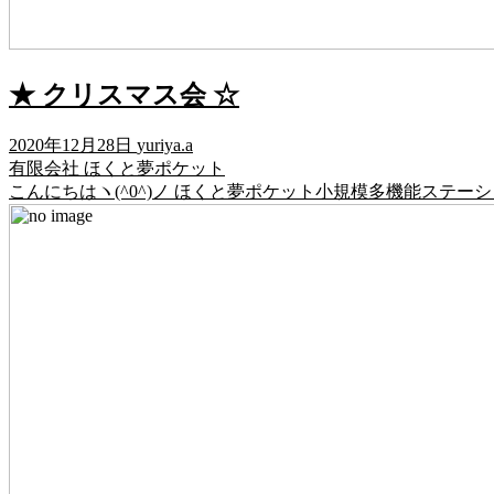
★ クリスマス会 ☆
2020年12月28日
yuriya.a
有限会社 ほくと夢ポケット
こんにちはヽ(^0^)ノ ほくと夢ポケット小規模多機能ステー