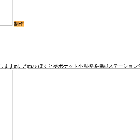
制作
すm(._.*)m♪♪ ほくと夢ポケット小規模多機能ステーショ