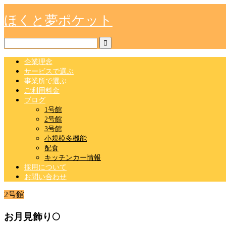
ほくと夢ポケット
企業理念
サービスで選ぶ
事業所で選ぶ
ご利用料金
ブログ
1号館
2号館
3号館
小規模多機能
配食
キッチンカー情報
採用について
お問い合わせ
2号館
お月見飾り🌕