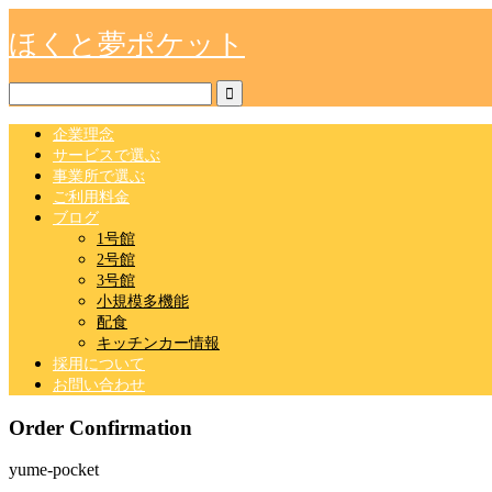
ほくと夢ポケット
企業理念
サービスで選ぶ
事業所で選ぶ
ご利用料金
ブログ
1号館
2号館
3号館
小規模多機能
配食
キッチンカー情報
採用について
お問い合わせ
Order Confirmation
yume-pocket