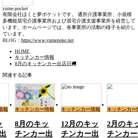
yume-pocket
有限会社ほくと夢ポケットです。 通所介護事業所、小規模
多機能居宅介護事業所および居宅介護支援事業所を経営して
います。ホームページでは、各事業所の活動の様子を紹介し
ています。
BLOG：
https://www.yumepoke.net
HOME
キッチンカー情報
8月のキッチンカー出店日🚚
関連する記事
情報
キッチンカー情報
キッチンカー情報
キッチンカー
ッ
8月のキッ
12月のキッ
2月のキ
出
チンカー出
チンカー出
チンカー