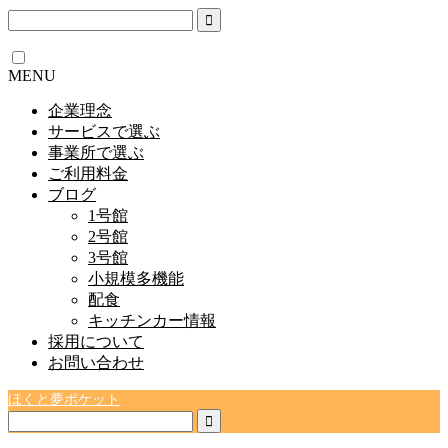
MENU
企業理念
サービスで選ぶ
事業所で選ぶ
ご利用料金
ブログ
1号館
2号館
3号館
小規模多機能
配食
キッチンカー情報
採用について
お問い合わせ
ほくと夢ポケット