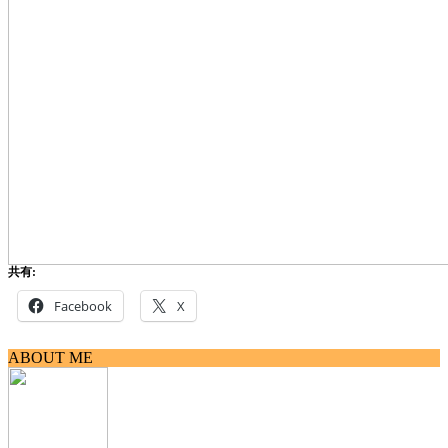
共有:
Facebook
X
ABOUT ME