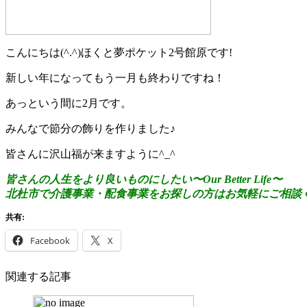
こんにちは(^.^)ほくと夢ポケット2号館原です!
新しい年になってもう一月も終わりですね！
あっという間に2月です。
みんなで節分の飾りを作りました♪
皆さんに沢山福が来ますように^_^
皆さんの人生をより良いものにしたい〜
Our Better Life
〜
北杜市で介護事業・配食事業をお探しの方はお気軽にご相談
共有:
Facebook
X
関連する記事