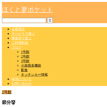
ほくと夢ポケット
企業理念
サービスで選ぶ
事業所で選ぶ
ご利用料金
ブログ
1号館
2号館
3号館
小規模多機能
配食
キッチンカー情報
採用について
お問い合わせ
2号館
節分👹