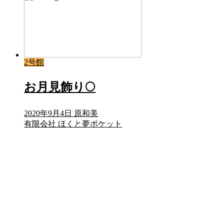
2号館
お月見飾り🌕
2020年9月4日
原和美
有限会社 ほくと夢ポケット