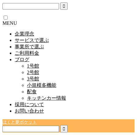
MENU
企業理念
サービスで選ぶ
事業所で選ぶ
ご利用料金
ブログ
1号館
2号館
3号館
小規模多機能
配食
キッチンカー情報
採用について
お問い合わせ
ほくと夢ポケット