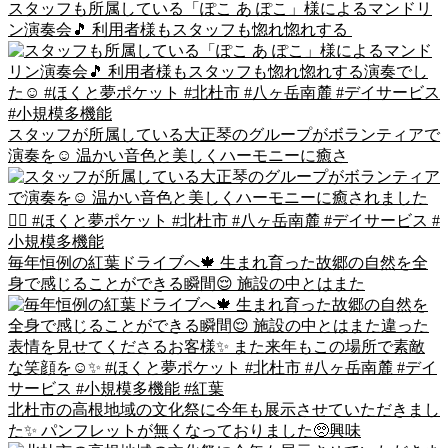
スタッフも所属している「ぽこ あ ぽこ」様によるマンドリ
ン演奏会🎵 利用者様もスタッフも惚れ惚れする
スタッフが所属している大正琴のグループがボランティアで
演奏を☺️ 温かい音色と美しくハーモニーに癒さ
毎年恒例の紅葉ドライブへ🍁 生まれ育った故郷の自然を全
身で感じることができる瞬間😌 施設の中とはまた
北杜市の高根地域の文化祭に今年も展示させていただきまし
た✨ パンフレットが無くなっておりました🥺興味