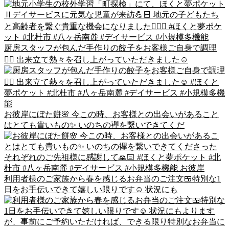
厨房スタッフが包んだ手作りの餃子をお客様ご自身で調理
👍🏻 出来立て熱々を召し上がっていただきました☺
お彼岸にぼた餅🌸 今この時、お客様との出会いがあること
はとても貴いもの✨ いのちの襷を繋いできてくだ
利用者様のご家族から春を感じるお弁当のご注文🍱特別な1
日をお手伝いできて嬉しい限りです☺️ 状況にも