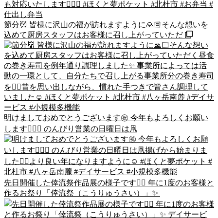
節分👹 皆様に沢山の福が訪れますように🙏🏻そんな想いを
込めて厨房スタッフはお客様に召し上がっていただ
明けましておめでとうございます㊗️ 今年もよろしくお願い
します🙇🏻‍♂️ のんびり営業の日曜日は凧
先日開催した倖流祭作品展の様子です👍🏻 年に1度のお客様と
作るお祭り「倖流祭（こうりゅうさい）」✨