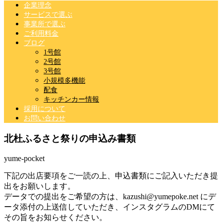
企業理念
サービスで選ぶ
事業所で選ぶ
ご利用料金
ブログ
1号館
2号館
3号館
小規模多機能
配食
キッチンカー情報
採用について
お問い合わせ
北杜ふるさと祭りの申込み書類
yume-pocket
下記の出店要項をご一読の上、申込書類にご記入いただき提
出をお願いします。
データでの提出をご希望の方は、kazushi@yumepoke.net にデ
ータ添付の上送信していただき、インスタグラムのDMにて
その旨をお知らせください。