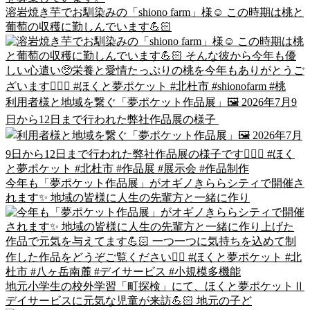
溶岩焼き芋でお馴染みの「shiono farm」様☺️ この時期は桃と
葡萄の収穫に勤しんでいます💪🏻
利用者様と地域を繋ぐ「夢ポケット作品展」🖼 2026年7月9
日から12日まで行われた弊社作品展の様子
今年も「夢ポケット作品展」がオギノきららシティで開催さ
れます✨ 地域の皆様に人生の先輩方と一緒に作り
地元小学生の校外学習「町探検」にて、ほくと夢ポケットⅡ
デイサービスに元気な児童が来訪💪🏻 地元の子ど