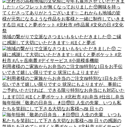
地域の繋がりで立派なさつまいもをいただきました🥺 ご縁
に感謝して大切にいただきます✨ #ほくと夢ポ
利用者様のご家族からお弁当のご注文🍱特別な1日をお手伝
いできて嬉しい限りです☺️ 状況にもよりますが
毎年恒例「敬老の日弁当」👴🏻🧓🏻 人生の先輩、いつも私
たちを笑顔にして下さる大切なお客様へ🍱 日々の